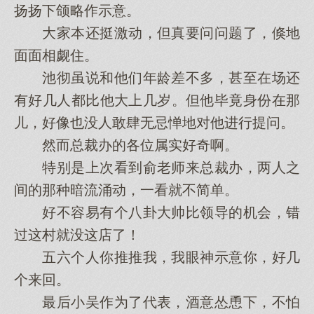
扬扬下颌略作示意。
大家本还挺激动，但真要问问题了，倏地
面面相觑住。
池彻虽说和他们年龄差不多，甚至在场还
有好几人都比他大上几岁。但他毕竟身份在那
儿，好像也没人敢肆无忌惮地对他进行提问。
然而总裁办的各位属实好奇啊。
特别是上次看到俞老师来总裁办，两人之
间的那种暗流涌动，一看就不简单。
好不容易有个八卦大帅比领导的机会，错
过这村就没这店了！
五六个人你推推我，我眼神示意你，好几
个来回。
最后小吴作为了代表，酒意怂恿下，不怕