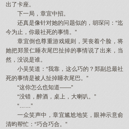
出了卡座。
下一局，章宜中招。
还真是像针对她的问题似的，胡琛问：“迄
今为止，你最社死的事情。”
章宜倒也尊重游戏规则，哭丧着个脸，将
她把郑景仁睡衣尾巴扯掉的事情说了出来，当
然，没说是谁。
小吴笑道：“我靠，这么巧的？郑副总最社
死的事情是被人扯掉睡衣尾巴。”
“这你怎么也知道——”
“没错，醉酒，桌上，大喇叭。”
“……”
一众笑声中，章宜尴尬地笑，眼神示意俞
清昀帮忙：“巧合巧合。”