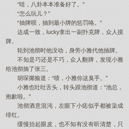
“哇，八卦本本准备好了。”
“怎么玩儿？”
“抽牌呗，抽到最小牌的惩罚咯。”
达成一致，lucky拿出一副扑克牌，众人摸
牌。
轮到池彻时他没动，身旁小雅代他抽牌。
不知是巧还是不巧，众人翻牌，发现小雅
给池彻抽了张三。
胡琛揶揄道：“啧，小雅你这臭手。”
小雅也吐吐舌头，转头跟池彻道：“池总，
抱歉啦。”
池彻酒意混沌，左眼下小痣似乎都被染成
绯红。
缓慢抬起眼皮，也不知有没有听清楚，只