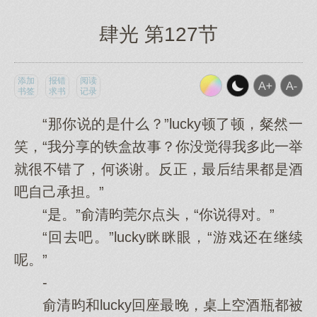
肆光 第127节
添加
报错
阅读
书签
求书
记录
“那你说的是什么？”lucky顿了顿，粲然一
笑，“我分享的铁盒故事？你没觉得我多此一举
就很不错了，何谈谢。反正，最后结果都是酒
吧自己承担。”
“是。”俞清昀莞尔点头，“你说得对。”
“回去吧。”lucky眯眯眼，“游戏还在继续
呢。”
-
俞清昀和lucky回座最晚，桌上空酒瓶都被