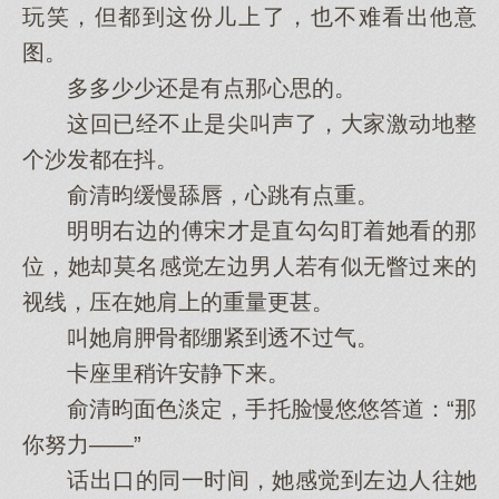
玩笑，但都到这份儿上了，也不难看出他意
图。
多多少少还是有点那心思的。
这回已经不止是尖叫声了，大家激动地整
个沙发都在抖。
俞清昀缓慢舔唇，心跳有点重。
明明右边的傅宋才是直勾勾盯着她看的那
位，她却莫名感觉左边男人若有似无瞥过来的
视线，压在她肩上的重量更甚。
叫她肩胛骨都绷紧到透不过气。
卡座里稍许安静下来。
俞清昀面色淡定，手托脸慢悠悠答道：“那
你努力——”
话出口的同一时间，她感觉到左边人往她