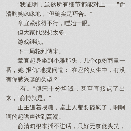
“我证明，虽然所有细节都能对上——”俞
清昀笑眯眯地，“但确实是巧合。”
章宜紧张得不行，瞪她一眼。
但大家也没想太多。
游戏继续。
下一局轮到傅宋。
章宜起身坐到小雅那头，几个cp粉商量一
番，她“报仇”地提问道：“在座的女生中，有没
有你感兴趣的类型？”
“有。”傅宋十分坦诚，甚至直接点了出
来，“俞博就是。”
正主追着喂糖，桌上人都要磕疯了，啊啊
啊的起哄声达到高潮。
俞清昀根本插不进话，只好无奈低头笑，