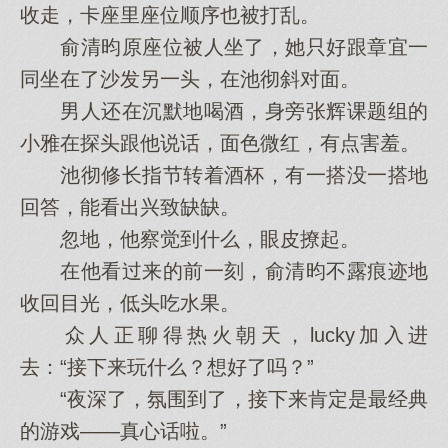
收走，卡座里座位顺序也被打乱。
俞清昀原座位被人坐了，她只好跟章宜一
同坐在了沙发另一头，在池彻斜对面。
男人还在沉默地喝酒，身旁张辉课题组的
小雅在探头跟他说话，面色微红，有点害羞。
池彻修长指节转着酒杯，有一搭没一搭地
回答，能看出兴致缺缺。
忽地，他察觉到什么，眼皮撩起。
在他看过来的前一刻，俞清昀不露痕迹地
收回目光，低头吃水果。
众人正聊得热火朝天，lucky加入进
去：“接下来玩什么？想好了吗？”
“夜深了，氛围到了，接下来肯定是最经典
的游戏——真心话啦。”