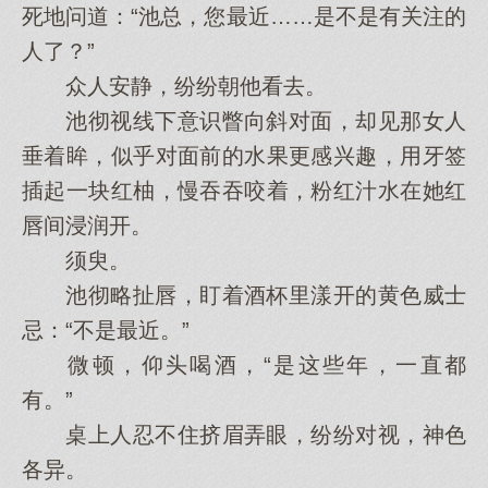
死地问道：“池总，您最近……是不是有关注的
人了？”
众人安静，纷纷朝他看去。
池彻视线下意识瞥向斜对面，却见那女人
垂着眸，似乎对面前的水果更感兴趣，用牙签
插起一块红柚，慢吞吞咬着，粉红汁水在她红
唇间浸润开。
须臾。
池彻略扯唇，盯着酒杯里漾开的黄色威士
忌：“不是最近。”
微顿，仰头喝酒，“是这些年，一直都
有。”
桌上人忍不住挤眉弄眼，纷纷对视，神色
各异。