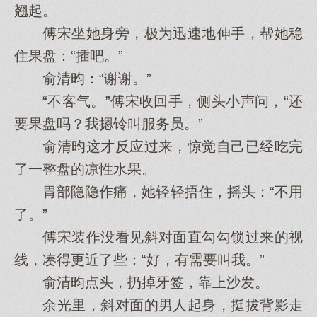
翘起。
傅宋坐她身旁，极为迅速地伸手，帮她稳
住果盘：“插吧。”
俞清昀：“谢谢。”
“不客气。”傅宋收回手，侧头小声问，“还
要果盘吗？我摁铃叫服务员。”
俞清昀这才反应过来，惊觉自己已经吃完
了一整盘的凉性水果。
胃部隐隐作痛，她轻轻捂住，摇头：“不用
了。”
傅宋装作没看见斜对面直勾勾锁过来的视
线，凑得更近了些：“好，有需要叫我。”
俞清昀点头，扔掉牙签，靠上沙发。
余光里，斜对面的男人起身，挺拔背影走