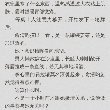
衣兜里塞了什么东西，温热感透过大衣贴上肌
肤，霎时暂缓胃部微疼。
等桌上人注意力移开，开始发下一轮牌
后。
俞清昀摸出一看，是一瓶罐装姜茶，还是
加过热的。
她下意识抬眸看向池彻。
男人懒散窝在沙发里，长腿大喇喇敞开，
薄唇拉成一条直线，若无其事地喝酒。
掌心里的易拉罐莫名滚烫起来，俞清昀忽
然觉得有点难捱。
这算什么啊。
不是一个小时前才跟她撇清关系，说他做
的事都与她无关吗？