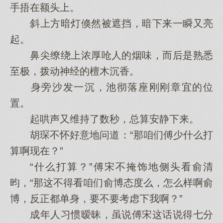
手捂在额头上。
斜上方暗灯倏然被遮挡，暗下来一瞬又亮
起。
鼻尖缭绕上浓厚呛人的烟味，而后是熟悉
至极，拨动神经的檀木沉香。
身旁沙发一沉，池彻落座刚刚章宜的位
置。
起哄声又维持了数秒，总算安静下来。
胡琛不怀好意地问道：“那咱们傅少什么打
算啊现在？”
“什么打算？”傅宋不掩饰地侧头看俞清
昀，“那这不得看咱们俞博态度么，怎么样啊俞
博，反正都单身，要不要考虑下我啊？”
成年人习惯暧昧，虽说傅宋这话说得七分