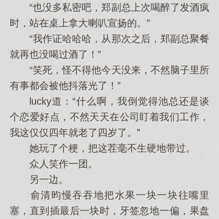
“也没多私密吧，郑副总上次喝醉了发酒疯
时，站在桌上拿大喇叭宣扬的。”
“我作证哈哈哈，从那次之后，郑副总聚餐
就再也没喝过酒了！”
“笑死，怪不得他今天没来，不然脑子里所
有事都会被他抖落光了！”
lucky道：“什么啊，我倒觉得池总还是谈
个恋爱好点，不然天天在公司盯着我们工作，
我这仅仅四年就老了四岁了。”
她玩了个梗，把这茬毫不生硬地带过。
众人笑作一团。
另一边。
俞清昀慢吞吞地把水果一块一块往嘴里
塞，直到插最后一块时，牙签忽地一偏，果盘