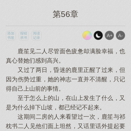
第56章
添加
报错
阅读
书签
求书
记录
鹿笙见二人尽管面色疲惫却满脸幸福，也
真心替她们感到高兴。
又过了两日，昏迷的鹿里正醒了过来，但
因为伤势过重，她的神志一直并不清醒，只记
得自己上山前的事情。
至于怎么上的山，在山上发生了什么，又
是为什么掉下山坡，都已经记不起来。
这期间二房的人来看望过一次，鹿笙与祁
枕书二人见他们面上坦然，又话里话外提起要