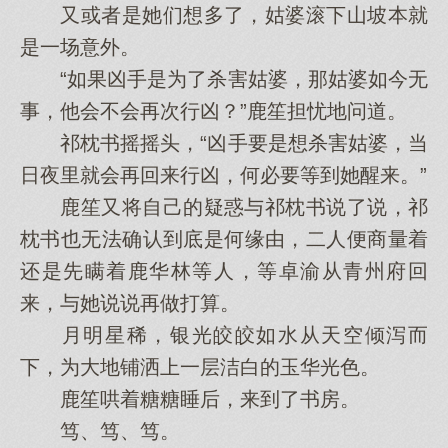
又或者是她们想多了，姑婆滚下山坡本就
是一场意外。
“如果凶手是为了杀害姑婆，那姑婆如今无
事，他会不会再次行凶？”鹿笙担忧地问道。
祁枕书摇摇头，“凶手要是想杀害姑婆，当
日夜里就会再回来行凶，何必要等到她醒来。”
鹿笙又将自己的疑惑与祁枕书说了说，祁
枕书也无法确认到底是何缘由，二人便商量着
还是先瞒着鹿华林等人，等卓渝从青州府回
来，与她说说再做打算。
月明星稀，银光皎皎如水从天空倾泻而
下，为大地铺洒上一层洁白的玉华光色。
鹿笙哄着糖糖睡后，来到了书房。
笃、笃、笃。