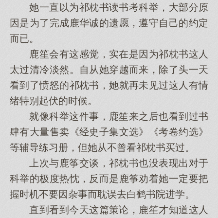
她一直以为祁枕书读书考科举，大部分原
因是为了完成鹿华诚的遗愿，遵守自己的约定
而已。
鹿笙会有这感觉，实在是因为祁枕书这人
太过清冷淡然。自从她穿越而来，除了头一天
看到了愤怒的祁枕书，她就再未见过这人有情
绪特别起伏的时候。
就像科举这件事，鹿笙来之后也看到过书
肆有大量售卖《经史子集文选》《考卷约选》
等辅导练习册，但她从不曾看祁枕书买过。
上次与鹿筝交谈，祁枕书也没表现出对于
科举的极度热忱，反而是鹿筝劝着她一定要把
握时机不要因杂事而耽误去白鹤书院进学。
直到看到今天这篇策论，鹿笙才知道这人