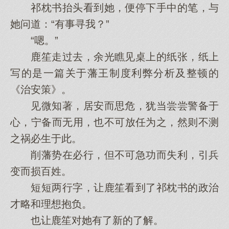
祁枕书抬头看到她，便停下手中的笔，与
她问道：“有事寻我？”
“嗯。”
鹿笙走过去，余光瞧见桌上的纸张，纸上
写的是一篇关于藩王制度利弊分析及整顿的
《治安策》。
见微知著，居安而思危，犹当尝尝警备于
心，宁备而无用，也不可放任为之，然则不测
之祸必生于此。
削藩势在必行，但不可急功而失利，引兵
变而损百姓。
短短两行字，让鹿笙看到了祁枕书的政治
才略和理想抱负。
也让鹿笙对她有了新的了解。