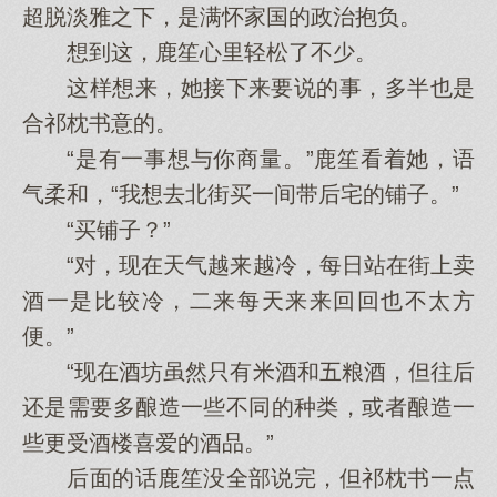
超脱淡雅之下，是满怀家国的政治抱负。
想到这，鹿笙心里轻松了不少。
这样想来，她接下来要说的事，多半也是
合祁枕书意的。
“是有一事想与你商量。”鹿笙看着她，语
气柔和，“我想去北街买一间带后宅的铺子。”
“买铺子？”
“对，现在天气越来越冷，每日站在街上卖
酒一是比较冷，二来每天来来回回也不太方
便。”
“现在酒坊虽然只有米酒和五粮酒，但往后
还是需要多酿造一些不同的种类，或者酿造一
些更受酒楼喜爱的酒品。”
后面的话鹿笙没全部说完，但祁枕书一点