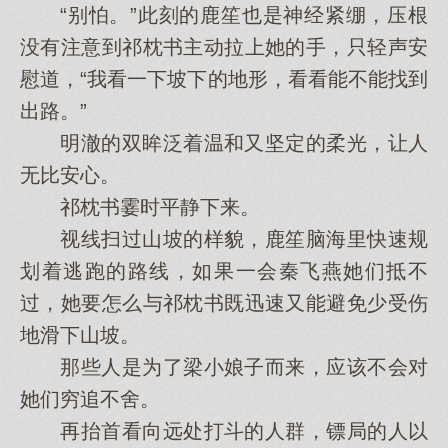
“别怕。”此刻的鹿笙也是神经紧绷，压根
没有注意到祁枕书主动拉上她的手，只轻声安
慰道，“我看一下坡下的地形，看看能不能找到
出路。”
明澈的双眸泛着温和又坚定的柔光，让人
无比安心。
祁枕书霎时平静下来。
视线扫过山坡的样貌，鹿笙脑海里快速规
划着逃跑的路线，如果一会秦飞燕她们抵不
过，她要怎么与祁枕书既迅速又能避免少受伤
地滑下山坡。
那些人是为了梁小娘子而来，应该不会对
她们穷追不舍。
再抬首看向远处打斗的人群，镖局的人以