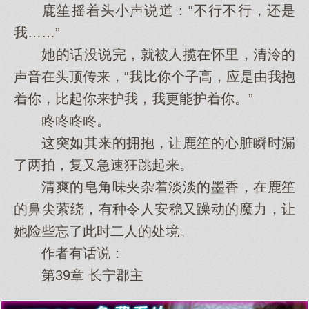
鹿笙摇着头小声说道：“不行不行，还是
我……”
她的话没说完，就被人揽在怀里，清泠的
声音在头顶传来，“我比你个子高，应是由我抱
着你，比起你来护我，我更能护着你。”
咚咚咚咚。
这突如其来的拥抱，让鹿笙的心脏瞬时漏
了两拍，复又急速狂跳起来。
清爽的皂角味夹杂着淡淡的墨香，在鹿笙
的鼻尖萦绕，有种令人安稳又躁动的魔力，让
她险些忘了此时二人的处境。
作者有话说：
第39章 长宁郡主