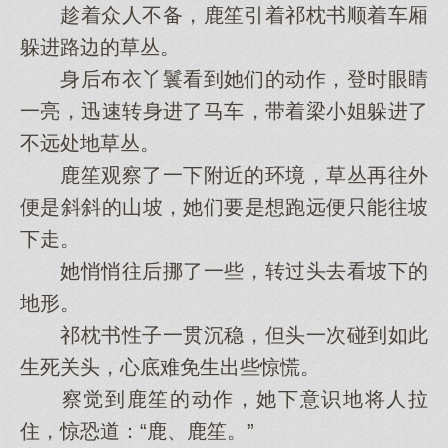
趁着众人不备，鹿笙引着祁枕书顺着车厢
躲进路边的草丛。
身后布衣丫鬟看到她们的动作，登时眼睛
一亮，迅速转身进了马车，带着梁小姐躲进了
不远处地草丛。
鹿笙观察了一下附近的环境，草丛再往外
便是斜斜的山坡，她们要是想跑远便只能往坡
下走。
她悄悄往后挪了一些，转过头去看坡下的
地形。
祁枕书性子一贯沉稳，但头一次碰到如此
生死关头，心底难免生出些惊慌。
察觉到鹿笙的动作，她下意识地将人拉
住，惊恐道：“鹿、鹿笙。”