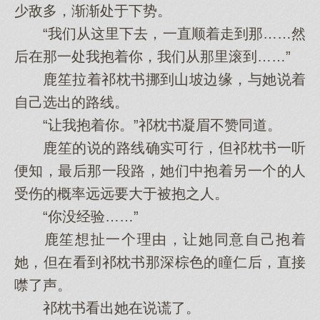
少敌多，渐渐处于下势。
“我们从这里下去，一直顺着走到那……然
后在那一处我抱着你，我们从那里滚到……”
鹿笙拉着祁枕书挪到山坡边缘，与她说着
自己选出的路线。
“让我抱着你。”祁枕书凝眉不赞同道。
鹿笙的说的路线确实可行，但祁枕书一听
便知，最后那一段路，她们中抱着另一个的人
受伤的概率远远要大于被抱之人。
“你没经验……”
鹿笙想扯一个理由，让她同意自己抱着
她，但在看到祁枕书那深棕色的瞳仁后，直接
噤了声。
祁枕书看出她在说谎了。