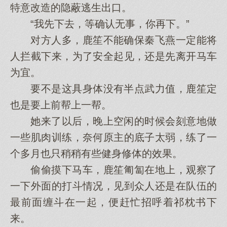
特意改造的隐蔽逃生出口。
“我先下去，等确认无事，你再下。”
对方人多，鹿笙不能确保秦飞燕一定能将
人拦截下来，为了安全起见，还是先离开马车
为宜。
要不是这具身体没有半点武力值，鹿笙定
也是要上前帮上一帮。
她来了以后，晚上空闲的时候会刻意地做
一些肌肉训练，奈何原主的底子太弱，练了一
个多月也只稍稍有些健身修体的效果。
偷偷摸下马车，鹿笙匍匐在地上，观察了
一下外面的打斗情况，见到众人还是在队伍的
最前面缠斗在一起，便赶忙招呼着祁枕书下
来。