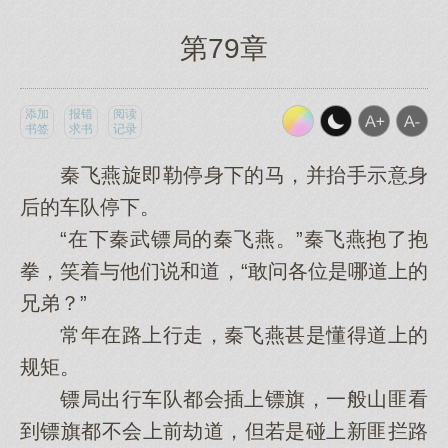
第79章
添加
报错
阅读
书签
求书
记录
秦飞燕旋即勒停身下的马，并抬手示意身
后的车队停下。
“在下秦武镖局的秦飞燕。”秦飞燕抱了抱
拳，笑着与他们说和道，“敢问各位是哪道上的
兄弟？”
常年在路上行走，秦飞燕甚是懂得道上的
规矩。
镖局出行车队都会插上镖旗，一般山匪看
到镖旗都不会上前劫道，但若是碰上新匪拦路