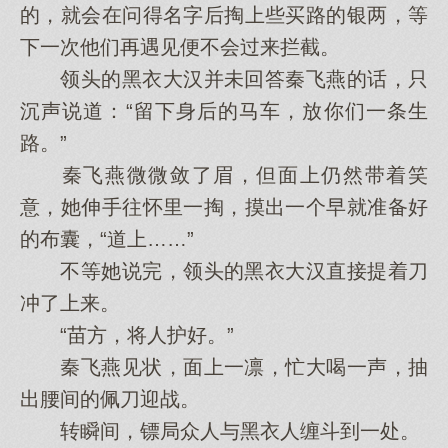
的，就会在问得名字后掏上些买路的银两，等
下一次他们再遇见便不会过来拦截。
领头的黑衣大汉并未回答秦飞燕的话，只
沉声说道：“留下身后的马车，放你们一条生
路。”
秦飞燕微微敛了眉，但面上仍然带着笑
意，她伸手往怀里一掏，摸出一个早就准备好
的布囊，“道上……”
不等她说完，领头的黑衣大汉直接提着刀
冲了上来。
“苗方，将人护好。”
秦飞燕见状，面上一凛，忙大喝一声，抽
出腰间的佩刀迎战。
转瞬间，镖局众人与黑衣人缠斗到一处。