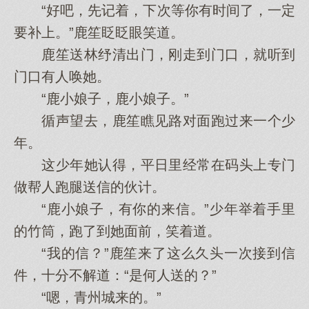
“好吧，先记着，下次等你有时间了，一定
要补上。”鹿笙眨眨眼笑道。
鹿笙送林纾清出门，刚走到门口，就听到
门口有人唤她。
“鹿小娘子，鹿小娘子。”
循声望去，鹿笙瞧见路对面跑过来一个少
年。
这少年她认得，平日里经常在码头上专门
做帮人跑腿送信的伙计。
“鹿小娘子，有你的来信。”少年举着手里
的竹筒，跑了到她面前，笑着道。
“我的信？”鹿笙来了这么久头一次接到信
件，十分不解道：“是何人送的？”
“嗯，青州城来的。”