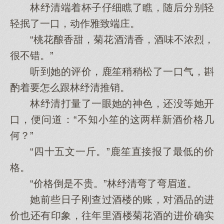
林纾清端着杯子仔细瞧了瞧，随后分别轻
轻抿了一口，动作雅致端庄。
“桃花酿香甜，菊花酒清香，酒味不浓烈，
很不错。”
听到她的评价，鹿笙稍稍松了一口气，斟
酌着要怎么跟林纾清推销。
林纾清打量了一眼她的神色，还没等她开
口，便问道：“不知小笙的这两样新酒价格几
何？”
“四十五文一斤。”鹿笙直接报了最低的价
格。
“价格倒是不贵。”林纾清弯了弯眉道。
她前些日子刚查过酒楼的账，对酒品的进
价也还有印象，往年里酒楼菊花酒的进价确实