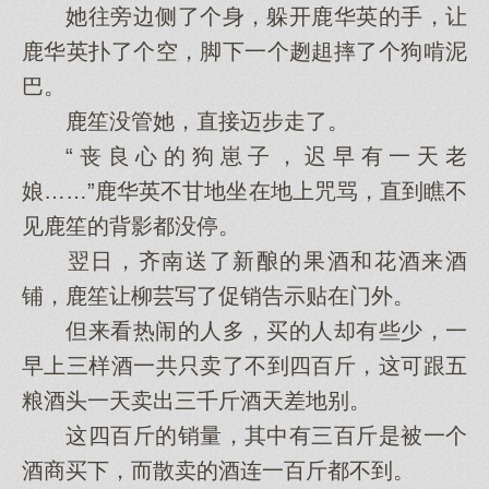
她往旁边侧了个身，躲开鹿华英的手，让
鹿华英扑了个空，脚下一个趔趄摔了个狗啃泥
巴。
鹿笙没管她，直接迈步走了。
“丧良心的狗崽子，迟早有一天老
娘……”鹿华英不甘地坐在地上咒骂，直到瞧不
见鹿笙的背影都没停。
翌日，齐南送了新酿的果酒和花酒来酒
铺，鹿笙让柳芸写了促销告示贴在门外。
但来看热闹的人多，买的人却有些少，一
早上三样酒一共只卖了不到四百斤，这可跟五
粮酒头一天卖出三千斤酒天差地别。
这四百斤的销量，其中有三百斤是被一个
酒商买下，而散卖的酒连一百斤都不到。