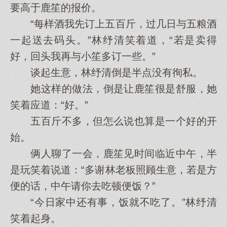
要高于鹿笙的报价。
“每样酒我先订上五百斤，过几日与五粮酒
一起送去码头。”林纾清笑着道，“若是卖得
好，回头我再与小笙多订一些。”
谈起生意，林纾清倒是半点没有徇私。
她这样的做法，倒是让鹿笙很是舒服，她
笑着应道：“好。”
五百斤不多，但怎么说也算是一个好的开
始。
俩人聊了一会，鹿笙见时间临近中午，半
是玩笑着说道：“多谢林老板照顾生意，若是方
便的话，中午请你去吃顿便饭？”
“今日家中还有事，饭就不吃了。”林纾清
笑着起身。