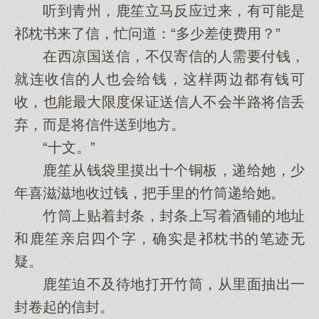
听到青州，鹿笙立马反应过来，有可能是
祁枕书来了信，忙问道：“多少差使费用？”
在西凉国送信，不仅寄信的人需要付钱，
就连收信的人也会给钱，这样两边都有钱可
收，也能最大限度保证送信人不会半路将信丢
弃，而是将信件送到地方。
“十文。”
鹿笙从钱袋里摸出十个铜板，递给她，少
年喜滋滋地收过钱，把手里的竹筒递给她。
竹筒上贴着封条，封条上写着酒铺的地址
和鹿笙亲启四个字，确实是祁枕书的笔迹无
疑。
鹿笙迫不及待地打开竹筒，从里面抽出一
封卷起的信封。