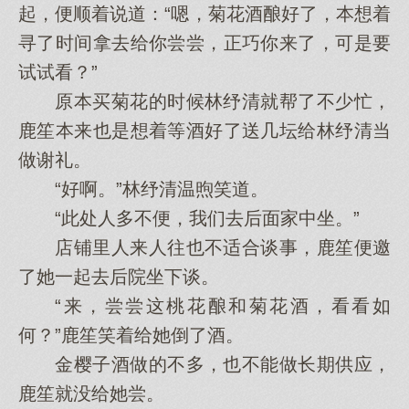
起，便顺着说道：“嗯，菊花酒酿好了，本想着
寻了时间拿去给你尝尝，正巧你来了，可是要
试试看？”
原本买菊花的时候林纾清就帮了不少忙，
鹿笙本来也是想着等酒好了送几坛给林纾清当
做谢礼。
“好啊。”林纾清温煦笑道。
“此处人多不便，我们去后面家中坐。”
店铺里人来人往也不适合谈事，鹿笙便邀
了她一起去后院坐下谈。
“来，尝尝这桃花酿和菊花酒，看看如
何？”鹿笙笑着给她倒了酒。
金樱子酒做的不多，也不能做长期供应，
鹿笙就没给她尝。