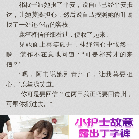
祁枕书跟她报了平安，说自己已经平安抵
达，让她莫要担心，然后说自己按照她的叮嘱
找了一处还不错的客栈。
鹿笙将信仔细看过，便收了起来。
见她面上喜笑颜开，林纾清心中怅然一
瞬，装作不在意地问道：“可是祁秀才的来
信？”
“嗯，阿书说她到青州了，让我莫要担
心。”鹿笙浅笑道。
“你可是要回信？过两日我正巧要回青州，
可帮你捎过去。”