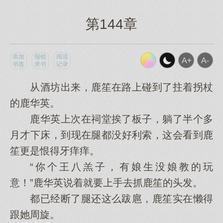
第144章
添加
报错
阅读
书签
求书
记录
从酒坊出来，鹿笙在路上碰到了拄着拐杖
的鹿华英。
鹿华英上次在祠堂挨了板子，躺了半个多
月才下床，到现在腿都没好利索，这会看到鹿
笙更是恨得牙痒痒。
“你个王八羔子，有娘生没娘教的玩
意！”鹿华英说着就要上手去抓鹿笙的头发。
都已经断了腿还这么跋扈，鹿笙实在懒得
跟她周旋。