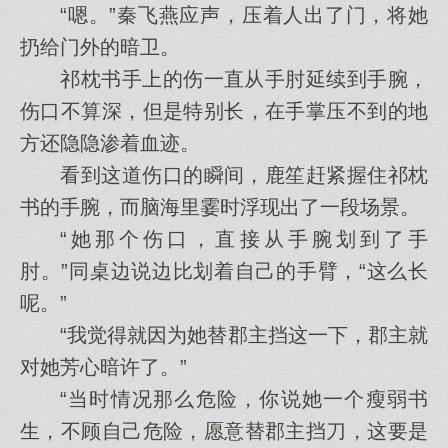
“嗯。”秦飞燕应声，压着人出了门，将她
扔给门外的暗卫。
祁枕书手上的伤一直从手肘延续到手腕，
伤口不算深，但是特别长，在手掌压不到的地
方还隐隐渗着血迹。
看到这道伤口的瞬间，鹿笙赶紧握住祁枕
书的手腕，而脑海里霎时浮现出了一段场景。
“她那个伤口，直接从手腕划到了手
肘。”同桌边说边比划着自己的手臂，“这么长
呢。”
“我觉得就因为她替郡主挡这一下，郡主就
对她芳心暗许了。”
“当时情况那么危险，你说她一个瘦弱书
生，不顾自己危险，愿意替郡主挡刀，这要是