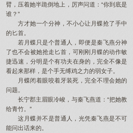
臂，压着她半跪倒地上，厉声问道：“你到底是
谁？”
方才她一个分神，不小心让月蝶抢了手中
的匕首。
若月蝶只是个普通人，即便是秦飞燕分神
了也不会被她抢走匕首，可刚刚月蝶的动作敏
捷迅速，分明是个有功夫在身的，完全不像是
看起来那样，是个手无缚鸡之力的弱女子。
月蝶闭着眼咬着牙装死，完全不理会她的
问题。
长宁郡主眉眼冷峻，与秦飞燕道：“把她教
给青竹。”
这月蝶并不是普通人，光凭秦飞燕是不可
能问出话来的。