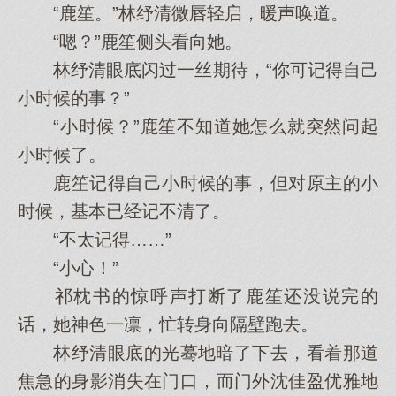
“鹿笙。”林纾清微唇轻启，暖声唤道。
“嗯？”鹿笙侧头看向她。
林纾清眼底闪过一丝期待，“你可记得自己
小时候的事？”
“小时候？”鹿笙不知道她怎么就突然问起
小时候了。
鹿笙记得自己小时候的事，但对原主的小
时候，基本已经记不清了。
“不太记得……”
“小心！”
祁枕书的惊呼声打断了鹿笙还没说完的
话，她神色一凛，忙转身向隔壁跑去。
林纾清眼底的光蓦地暗了下去，看着那道
焦急的身影消失在门口，而门外沈佳盈优雅地