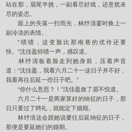
站在那，眉尾半挑，一副看尽好戏，还意犹未
尽的姿态。
面上的失落一扫而光，林纾清霎时换上一
副冷淡的表情。
“啧啧，这变脸比那南巷的优伶还要
快。”沈佳盈轻啧一声，感叹道。
林纾清板着脸走到她身前，压着声音
道：“沈佳盈，我看六月二十一这日子并不好，
我看再往后延一些日子吧。”
“你什么意思？！”沈佳盈敛了眉不悦道。
六月二十一是两家算好的纳征的日子，那
日只要过了聘礼，就能定下婚期。
林纾清这会跟她说要往后延纳征的日子，
那便是要延她们的婚期。