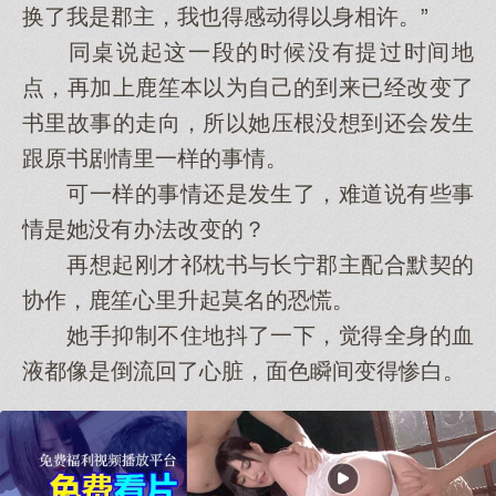
换了我是郡主，我也得感动得以身相许。”
同桌说起这一段的时候没有提过时间地
点，再加上鹿笙本以为自己的到来已经改变了
书里故事的走向，所以她压根没想到还会发生
跟原书剧情里一样的事情。
可一样的事情还是发生了，难道说有些事
情是她没有办法改变的？
再想起刚才祁枕书与长宁郡主配合默契的
协作，鹿笙心里升起莫名的恐慌。
她手抑制不住地抖了一下，觉得全身的血
液都像是倒流回了心脏，面色瞬间变得惨白。