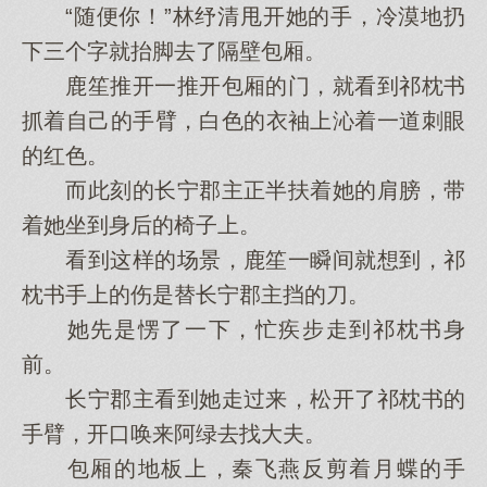
“随便你！”林纾清甩开她的手，冷漠地扔
下三个字就抬脚去了隔壁包厢。
鹿笙推开一推开包厢的门，就看到祁枕书
抓着自己的手臂，白色的衣袖上沁着一道刺眼
的红色。
而此刻的长宁郡主正半扶着她的肩膀，带
着她坐到身后的椅子上。
看到这样的场景，鹿笙一瞬间就想到，祁
枕书手上的伤是替长宁郡主挡的刀。
她先是愣了一下，忙疾步走到祁枕书身
前。
长宁郡主看到她走过来，松开了祁枕书的
手臂，开口唤来阿绿去找大夫。
包厢的地板上，秦飞燕反剪着月蝶的手