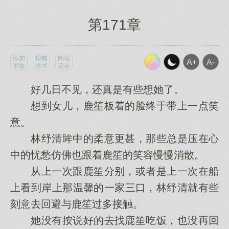
第171章
添加
报错
阅读
书签
求书
记录
好几日不见，还真是有些想她了。
想到女儿，鹿笙板着的脸终于带上一点笑
意。
林纾清眸中的柔意更甚，那些总是压在心
中的忧愁仿佛也跟着鹿笙的笑容慢慢消散。
从上一次跟鹿笙分别，或者是上一次在船
上看到岸上那温馨的一家三口，林纾清就有些
刻意去回避与鹿笙过多接触。
她没有按说好的去找鹿笙吃饭，也没再回