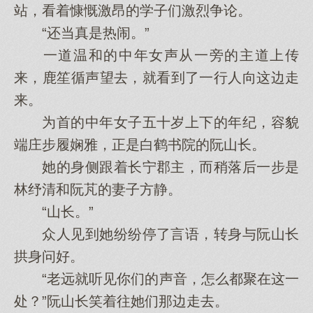
站，看着慷慨激昂的学子们激烈争论。
“还当真是热闹。”
一道温和的中年女声从一旁的主道上传
来，鹿笙循声望去，就看到了一行人向这边走
来。
为首的中年女子五十岁上下的年纪，容貌
端庄步履娴雅，正是白鹤书院的阮山长。
她的身侧跟着长宁郡主，而稍落后一步是
林纾清和阮芃的妻子方静。
“山长。”
众人见到她纷纷停了言语，转身与阮山长
拱身问好。
“老远就听见你们的声音，怎么都聚在这一
处？”阮山长笑着往她们那边走去。