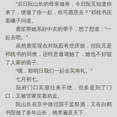
“后日阮山长的母亲做寿，今日阮芃知道你
来了，便邀了你一起，你可愿意去？”祁枕书压
着嗓子问道。
鹿笙帮她系好中衣的带子，想了想道：“一
起去吧。”
虽然鹿笙现在对阮茹有些厌烦，但阮芃是
祁枕书的同僚，还特意邀请她了，她也不好驳
了人家的面子。
“嗯，那明日我们一起去买寿礼。”
七月初七。
阮府门口宾朋往来不绝，但多是到了门
口，又被管家笑着劝走。
阮山长在京中做过国子监祭酒，又在白鹤
书院做了多年山长，桃李遍及天下。