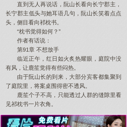
直到无人再说话，阮山长看向长宁郡主，
长宁郡主低头与她耳语几句，阮山长笑着点点
头，侧目看向祁枕书。
“枕书觉得如何？”
作者有话说：
第91章 不想放手
临近正午，红日如火炙热耀眼，庭院中没
有风，让鹿笙觉得有些闷热。
由于阮山长的到来，大部分宾客都集聚到
了庭院里，将案桌围得密不透风。
鹿笙个子不高，只能透过人群的缝隙里看
见祁枕书一片衣角。