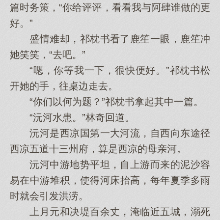
篇时务策，“你给评评，看看我与阿肆谁做的更
好。”
盛情难却，祁枕书看了鹿笙一眼，鹿笙冲
她笑笑，“去吧。”
“嗯，你等我一下，很快便好。”祁枕书松
开她的手，往桌边走去。
“你们以何为题？”祁枕书拿起其中一篇。
“沅河水患。”林奇回道。
沅河是西凉国第一大河流，自西向东途径
西凉五道十三州府，算是西凉的母亲河。
沅河中游地势平坦，自上游而来的泥沙容
易在中游堆积，使得河床抬高，每年夏季多雨
时就会引发洪涝。
上月元和决堤百余丈，淹临近五城，溺死