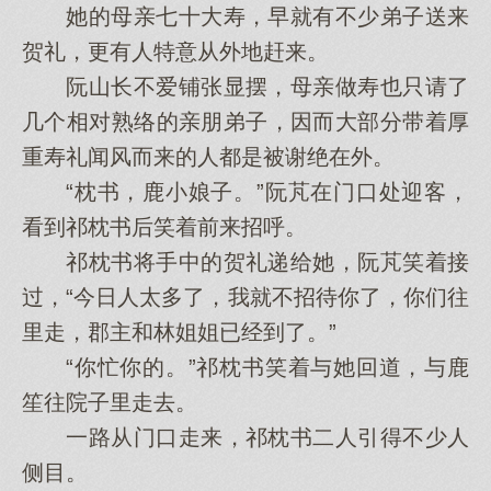
她的母亲七十大寿，早就有不少弟子送来
贺礼，更有人特意从外地赶来。
阮山长不爱铺张显摆，母亲做寿也只请了
几个相对熟络的亲朋弟子，因而大部分带着厚
重寿礼闻风而来的人都是被谢绝在外。
“枕书，鹿小娘子。”阮芃在门口处迎客，
看到祁枕书后笑着前来招呼。
祁枕书将手中的贺礼递给她，阮芃笑着接
过，“今日人太多了，我就不招待你了，你们往
里走，郡主和林姐姐已经到了。”
“你忙你的。”祁枕书笑着与她回道，与鹿
笙往院子里走去。
一路从门口走来，祁枕书二人引得不少人
侧目。