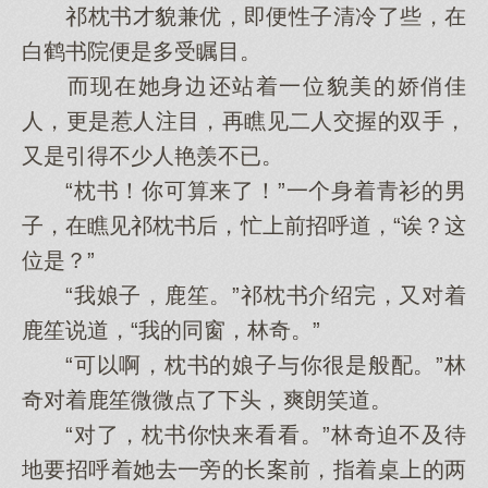
祁枕书才貌兼优，即便性子清冷了些，在
白鹤书院便是多受瞩目。
而现在她身边还站着一位貌美的娇俏佳
人，更是惹人注目，再瞧见二人交握的双手，
又是引得不少人艳羡不已。
“枕书！你可算来了！”一个身着青衫的男
子，在瞧见祁枕书后，忙上前招呼道，“诶？这
位是？”
“我娘子，鹿笙。”祁枕书介绍完，又对着
鹿笙说道，“我的同窗，林奇。”
“可以啊，枕书的娘子与你很是般配。”林
奇对着鹿笙微微点了下头，爽朗笑道。
“对了，枕书你快来看看。”林奇迫不及待
地要招呼着她去一旁的长案前，指着桌上的两