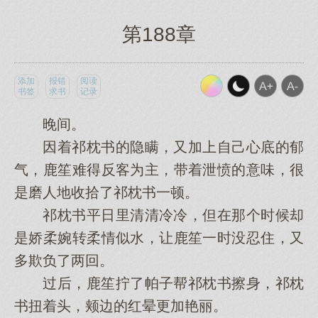
第188章
添加
报错
阅读
书签
求书
记录
晚间。
因着祁枕书的隐瞒，又加上自己心底的郁
气，鹿笙难得反客为主，带着泄愤的意味，很
是磨人地收拾了祁枕书一顿。
祁枕书平日里清清冷冷，但在那个时候却
是娇柔婉转柔情似水，让鹿笙一时没忍住，又
多欺负了两回。
过后，鹿笙拧了帕子帮祁枕书擦身，祁枕
书扭着头，颊边的红晕更加艳丽。